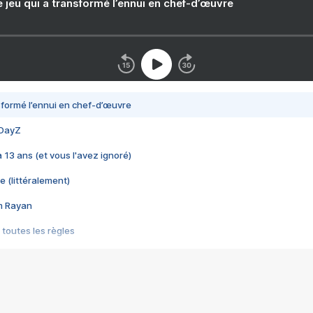
e jeu qui a transformé l’ennui en chef-d’œuvre
nsformé l’ennui en chef-d’œuvre
 DayZ
 a 13 ans (et vous l'avez ignoré)
e (littéralement)
im Rayan
 toutes les règles
s les jeux vidéo
us choquant de Rockstar ? - Le scandale BULLY
e plus moche de Steam