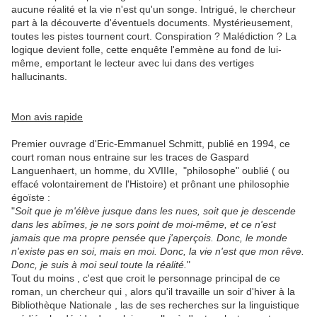
aucune réalité et la vie n'est qu'un songe. Intrigué, le chercheur
part à la découverte d'éventuels documents. Mystérieusement,
toutes les pistes tournent court. Conspiration ? Malédiction ? La
logique devient folle, cette enquête l'emmène au fond de lui-
même, emportant le lecteur avec lui dans des vertiges
hallucinants.
Mon avis rapide
Premier ouvrage d'Eric-Emmanuel Schmitt, publié en 1994, ce
court roman nous entraine sur les traces de Gaspard
Languenhaert, un homme, du XVIIIe, "philosophe" oublié ( ou
effacé volontairement de l'Histoire) et prônant une philosophie
égoïste :
"
Soit que je m'élève jusque dans les nues, soit que je descende
dans les abîmes, je ne sors point de moi-même, et ce n'est
jamais que ma propre pensée que j'aperçois. Donc, le monde
n'existe pas en soi, mais en moi. Donc, la vie n'est que mon rêve.
Donc, je suis à moi seul toute la réalité.
"
Tout du moins , c'est que croit le personnage principal de ce
roman, un chercheur qui , alors qu'il travaille un soir d'hiver à la
Bibliothèque Nationale , las de ses recherches sur la linguistique