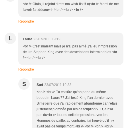
<br /> Olala, il rejoint direct ma wish-list !! =)<br /> Merci de me
l'avoir fait découvrir !<br /> <br /> <br />
Répondre
L
Laure
23/07/2011 19:19
<br /> C'est marrant mais je n'ai pas aimé, j'ai eu l'impression
de lire Stephen King avec des descriptions interminables.<br
/> <br /> <br />
Répondre
S
Stef
23/07/2011 19:33
<br /> <br /> Tu es sûre qu'on parle du même
bouquin, Laure?? J'ai testé King l'an dernier avec
Simetierre que j'ai rapidement abandonné car j'étais
justement plombée par les descriptionS. Et je n'ai
pas du<br /> tout eu cette impression avec les
Hommes de paille; au contraire, j'ai trouvé qu'il n'y
avait pas de temps mort .<br /> <br /> <br /> <br />