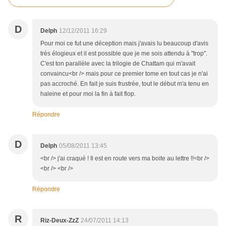
D
Delph
12/12/2011 16:29
Pour moi ce fut une déception mais j'avais lu beaucoup d'avis
très élogieux et il est possible que je me sois attendu à "trop".
C'est ton parallèle avec la trilogie de Chattam qui m'avait
convaincu<br /> mais pour ce premier tome en tout cas je n'ai
pas accroché. En fait je suis frustrée, tout le début m'a tenu en
haleine et pour moi la fin à fait flop.
Répondre
D
Delph
05/08/2011 13:45
<br /> j'ai craqué ! Il est en route vers ma boite au lettre !!<br />
<br /> <br />
Répondre
R
Riz-Deux-ZzZ
24/07/2011 14:13