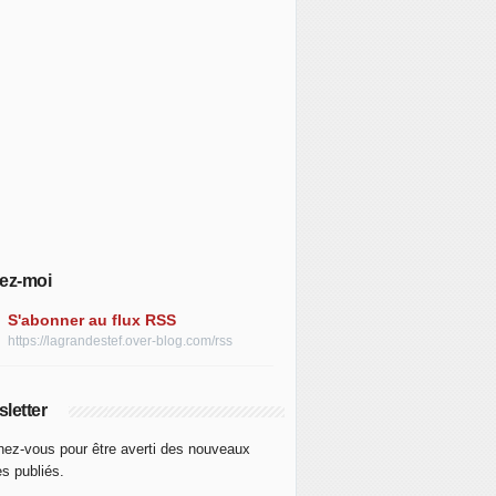
ez-moi
S'abonner au flux RSS
https://lagrandestef.over-blog.com/rss
letter
ez-vous pour être averti des nouveaux
es publiés.