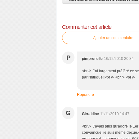
Commenter cet article
Ajouter un commentaire
P
pimprenelle
16/12/2010 20:34
<br /> J'ai largement préféré ce 
par l'intrigue!!<br /> <br /> <br />
Répondre
G
Géraldine
11/11/2010 14:47
<br /> J'avais plus qu'adoré le 1er
convaincue. je suis même déçue.<b
prophecy-d-anthony-e-zuiker-6075