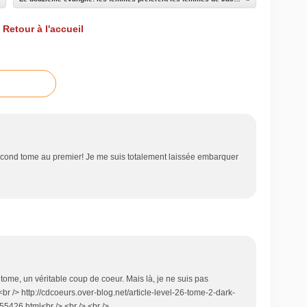
Retour à l'accueil
second tome au premier! Je me suis totalement laissée embarquer
 tome, un véritable coup de coeur. Mais là, je ne suis pas
r /> http://cdcoeurs.over-blog.net/article-level-26-tome-2-dark-
5426.html<br /> <br /> <br />