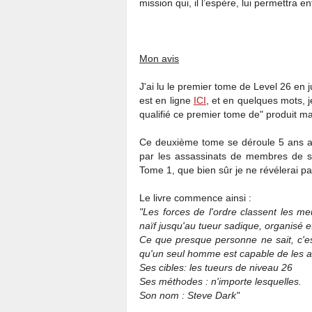
mission qui, il l’espère, lui permettra en
Mon avis
J'ai lu le premier tome de Level 26 en jui
est en ligne
ICI
, et en quelques mots, j
qualifié ce premier tome de" produit m
Ce deuxième tome se déroule 5 ans ap
par les assassinats de membres de so
Tome 1, que bien sûr je ne révélerai pas
Le livre commence ainsi :
"Les forces de l'ordre classent les meu
naïf jusqu'au tueur sadique, organisé et
Ce que presque personne ne sait, c'es
qu'un seul homme est capable de les ar
Ses cibles: les tueurs de niveau 26
Ses méthodes : n'importe lesquelles.
Son nom : Steve Dark"