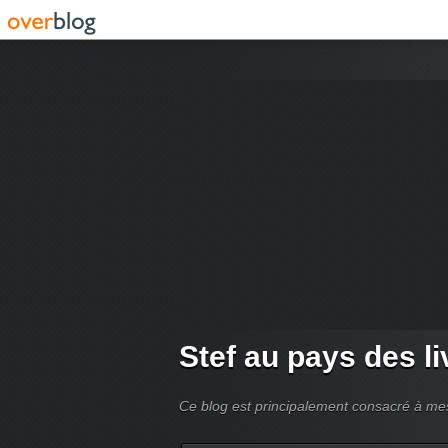
Stef au pays des li
Ce blog est principalement consacré à mes