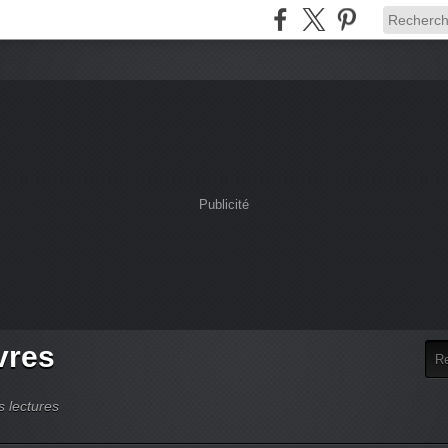
Publicité
vres
 lectures