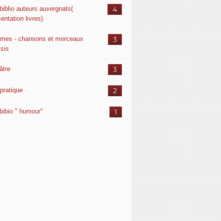
biblio auteurs auvergnats(
4
entation livres)
mes - chansons et morceaux
3
isis
âtre
3
pratique
2
bibio " humour"
1