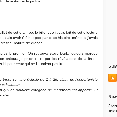
fin de restaurer la justice.
llet de cette année; le billet que j'avais fait de cette lecture
e disais avoir été happée par cette histoire, même si j'avais
arketing bourré de clichés"
rès le premier. On retrouve Steve Dark, toujours marqué
n entourage proche, et par les révélations de la fin du
 ici pour ceux qui ne l'auraient pas lu.
Suiv
rtriers sur une échelle de 1 à 25, allant de l'opportuniste
 calculateur.
t qu'une nouvelle catégorie de meurtriers est apparue. Et
rêter.
News
Abonn
articl