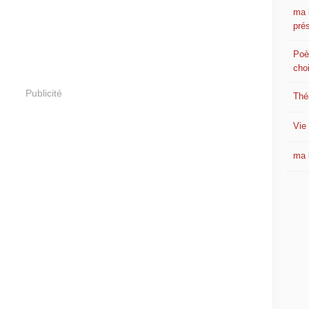
ma 
prés
Poè
cho
Publicité
Thé
Vie 
ma 