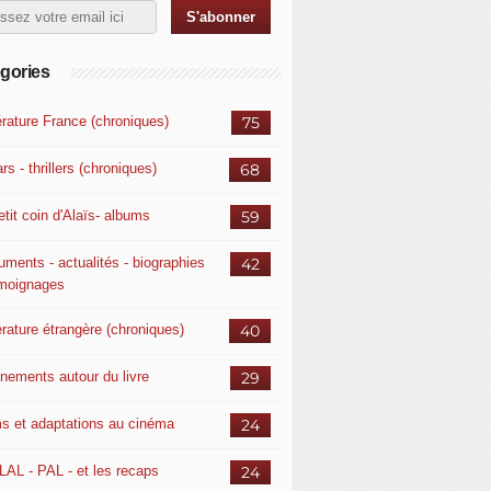
gories
érature France (chroniques)
75
rs - thrillers (chroniques)
68
etit coin d'Alaïs- albums
59
uments - actualités - biographies
42
émoignages
érature étrangère (chroniques)
40
nements autour du livre
29
ms et adaptations au cinéma
24
LAL - PAL - et les recaps
24