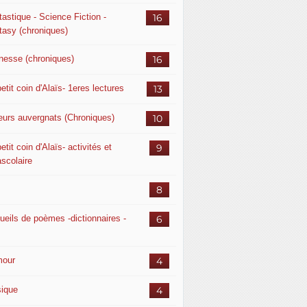
astique - Science Fiction -
16
tasy (chroniques)
nesse (chroniques)
16
etit coin d'Alaïs- 1eres lectures
13
eurs auvergnats (Chroniques)
10
etit coin d'Alaïs- activités et
9
ascolaire
8
ueils de poèmes -dictionnaires -
6
our
4
ique
4