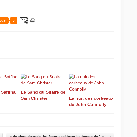
post
0
 Saffina
Le Sang du Suaire de
Sam Christer
La nuit des corbeaux
de John Connolly
Le douzième évangile: les femmes préfèrent les femmes de Jacques Guyonnet