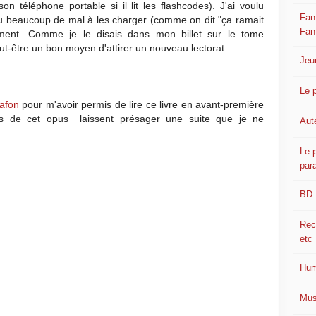
n téléphone portable si il lit les flashcodes). J'ai voulu
Fant
 eu beaucoup de mal à les charger (comme on dit "ça ramait
Fan
urement. Comme je le disais dans mon billet sur le tome
t-être un bon moyen d'attirer un nouveau lectorat
Jeu
Le p
Lafon
pour m'avoir permis de lire ce livre en avant-première
ues de cet opus laissent présager une suite que je ne
Aut
Le p
par
BD
Rec
etc
Hum
Mus