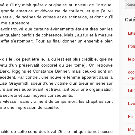
 qu'il n'y avait guère d'originalité au niveau de l'intrique.
 grande amatrice et dévoreuse de thrillers, et que j'ai vu
série , de scènes de crimes et de scénarios, et donc qu'il
Caté
de me surprendre .
 avoir trouvé que certains évènements étaient tirés par les
Litt
nquaient parfois de cohérence. Mais , au fur et à mesure
t effet s'estompait. Pour au final donner un ensemble bien
Pola
dis le , ce peut être le, la ou les) est plus crédible, que ne
le p
 vêtu d'un préservatif corporel du 1er tome). On retrouve
Dark, Riggins et Constance Banner, mais ceux-ci sont un
doc
écédent. Par contre , une nouvelle femme apparaît dans la
- t
Lisa Graysmith, soeur d'une victime d'un tueur en série sur
urs années auparavant, et travaillant pour une organisation
Litt
ra secrète et aux moyens conséquents.
vitesse , sans vraiment de temps mort; les chapitres sont
Eve
donne une impression de rapidité.
Fil
Ma 
alité de cette série des level 26 : le fait qu'internet puisse