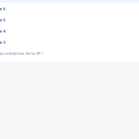
e 6
e 5
e 4
e 3
s créatrices de la VF !
e 2
e 1
e Mektoub My Love arrive enfin ! Rencontre avec Shaïn Boumedine et Sal
i : après Toni en famille
elle réalise le bouleversant Dites lui que je l'aime
ais ! Rencontre autour de Vie privée de Rebecca Zlotowski
 de Marguerite, Grave... Rencontre avec Ella Rumpf