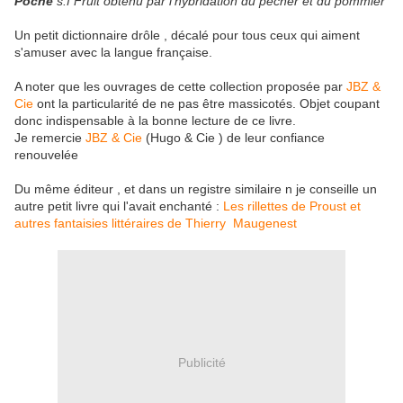
Poche
s.f Fruit obtenu par l'hybridation du pêcher et du pommier
Un petit dictionnaire drôle , décalé pour tous ceux qui aiment
s'amuser avec la langue française.
A noter que les ouvrages de cette collection proposée par
JBZ &
Cie
ont la particularité de ne pas être massicotés. Objet coupant
donc indispensable à la bonne lecture de ce livre.
Je remercie
JBZ & Cie
(Hugo & Cie ) de leur confiance
renouvelée
Du même éditeur , et dans un registre similaire n je conseille un
autre petit livre qui l'avait enchanté :
Les rillettes de Proust et
autres fantaisies littéraires de Thierry Maugenest
Publicité