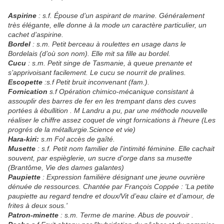
Aspirine
: s.f. Épouse d’un aspirant de marine. Généralement
très élégante, elle donne à la mode un caractère particulier, un
cachet d’aspirine.
Bordel
: s.m. Petit berceau à roulettes en usage dans le
Bordelais (d’où son nom). Elle mit sa fille au bordel.
Cucu
: s.m. Petit singe de Tasmanie, à queue prenante et
s’apprivoisant facilement. Le cucu se nourrit de pralines.
Escopette
:s.f Petit bruit inconvenant (fam.).
Fornication
s.f Opération chimico-mécanique consistant à
assouplir des barres de fer en les trempant dans des cuves
portées à ébullition . M Landru a pu, par une méthode nouvelle
réaliser le chiffre assez coquet de vingt fornications à l'heure (Les
progrés de la métallurgie.Science et vie)
Hara-kiri:
s.m Fol accès de gaîté.
Musette
: s.f. Petit nom familier de l'intimité féminine. Elle cachait
souvent, par espièglerie, un sucre d'orge dans sa musette
(Brantôme, Vie des dames galantes)
Paupiette
: Expression familière désignant une jeune ouvrière
dénuée de ressources. Chantée par François Coppée : 'La petite
paupiette au regard tendre et doux/Vit d’eau claire et d’amour, de
frites à deux sous.'
Patron-minette
: s.m. Terme de marine. Abus de pouvoir .