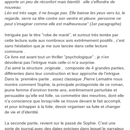
apporte un peu de réconfort mais bientôt elle s'effondre de
nouveau.
Léo est très sage, il ne bouge pas. Elle baisse les yeux vers lui, le
regarde, serre sa tête contre son ventre et pleure. personne ne
peut s'imaginer comme elle est malheureuse" (1er paragraphe)
Intriguée par le titre "robe de marié", et surtout très tentée par
cette lecture suite aux nombreux avis extrêmement positifs , c'est
sans hésitation que je me suis lancée dans cette lecture
commune .
Ce livre est avant tout un thriller "psychologique" ; je n'en
dévoilerai pas l'intrigue mais celle-ci m'a surprise.
J'ai aimé la structure ,originale , composée de 4 grandes parties,
différentes dans leur construction et leur approche de l'intrigue
Dans la première partie , assez classique ,Pierre Lemaitre nous
montre comment Sophie, la principale protagoniste de ce roman,
jeune femme d'environ trente ans, extrêmement perturbée et
persuadée qu'elle est folle, va commettre des meurtres, dont elle
n'a conscience que lorsqu'elle se trouve devant le fait accompli,
et pour échapper à la folie, devoir organiser sa fuite et changer
de vie et d'identité.
La seconde partie, revient sur le passé de Sophie. C'est une
sorte de journal,avec des dates précises dans lequel le narrateur