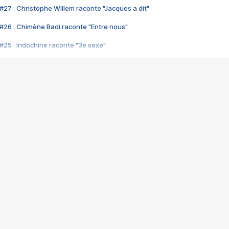
#27 : Christophe Willem raconte "Jacques a dit"
#26 : Chimène Badi raconte "Entre nous"
#25 : Indochine raconte "3e sexe"
#24 : Zaho raconte "C'est chelou"
#23 : Patrick Bruel raconte "Au café des délices"
#22 : Kyo raconte "Le chemin"
#21 : Nolwenn Leroy raconte "Cassé"
#20 : Patrick Hernandez raconte "Born to be alive"
#19 : Lorie raconte "Près de moi"
#18 : Michael Jones raconte "A nos actes manqués" (avec Jean-Jacque
#17 : Khaled raconte "Aïcha"
#16 : Corneille raconte "Parce qu'on vient de loin"