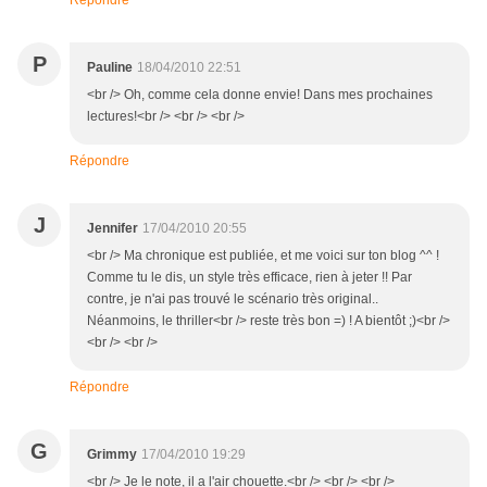
Répondre
P
Pauline
18/04/2010 22:51
<br /> Oh, comme cela donne envie! Dans mes prochaines
lectures!<br /> <br /> <br />
Répondre
J
Jennifer
17/04/2010 20:55
<br /> Ma chronique est publiée, et me voici sur ton blog ^^ !
Comme tu le dis, un style très efficace, rien à jeter !! Par
contre, je n'ai pas trouvé le scénario très original..
Néanmoins, le thriller<br /> reste très bon =) ! A bientôt ;)<br />
<br /> <br />
Répondre
G
Grimmy
17/04/2010 19:29
<br /> Je le note, il a l'air chouette.<br /> <br /> <br />