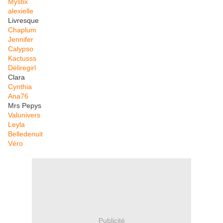
Mystix
alexielle
Livresque
Chaplum
Jennifer
Calypso
Kactusss
Déliregirl
Clara
Cynthia
Ana76
Mrs Pepys
Valunivers
Leyla
Belledenuit
Véro
Publicité