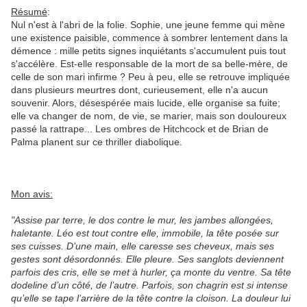
Résumé
:
Nul n'est à l'abri de la folie. Sophie, une jeune femme qui mène
une existence paisible, commence à sombrer lentement dans la
démence : mille petits signes inquiétants s'accumulent puis tout
s'accélère. Est-elle responsable de la mort de sa belle-mère, de
celle de son mari infirme ? Peu à peu, elle se retrouve impliquée
dans plusieurs meurtres dont, curieusement, elle n'a aucun
souvenir. Alors, désespérée mais lucide, elle organise sa fuite;
elle va changer de nom, de vie, se marier, mais son douloureux
passé la rattrape... Les ombres de Hitchcock et de Brian de
Palma planent sur ce thriller diabolique.
Mon avis:
"Assise par terre, le dos contre le mur, les jambes allongées,
haletante. Léo est tout contre elle, immobile, la tête posée sur
ses cuisses. D’une main, elle caresse ses cheveux, mais ses
gestes sont désordonnés. Elle pleure. Ses sanglots deviennent
parfois des cris, elle se met à hurler, ça monte du ventre. Sa tête
dodeline d’un côté, de l’autre. Parfois, son chagrin est si intense
qu’elle se tape l’arrière de la tête contre la cloison. La douleur lui