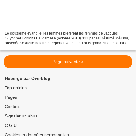
Le douzième évangile: les femmes préfèrent les femmes de Jacques
Guyonnet Editions La Margelle (octobre 2010) 322 pages Résumé Mélissa,
obsédée sexuelle notoire et reporter vedette du plus grand Zine des États-
Unis d'Europe se voit confier par sa rédactrice...
Page suivante >
Hébergé par Overblog
Top articles
Pages
Contact
Signaler un abus
C.G.U.
Cookies et données personnelles