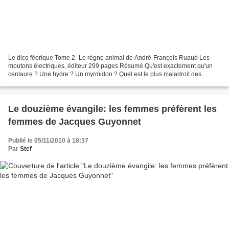
Le dico féerique Tome 2- Le règne animal de André-François Ruaud Les
moutons électriques, éditeur 299 pages Résumé Qu'est exactement qu'un
centaure ? Une hydre ? Un myrmidon ? Quel est le plus maladroit des
bakemono japonais ? Savez-vous que les canards...
Le douzième évangile: les femmes préfèrent les
femmes de Jacques Guyonnet
Publié le 05/11/2010 à 18:37
Par
Stef