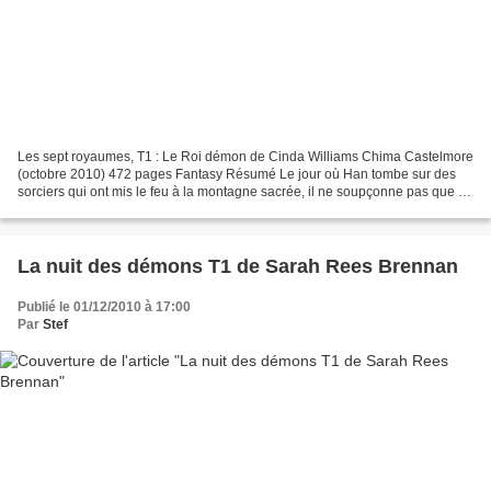
Les sept royaumes, T1 : Le Roi démon de Cinda Williams Chima Castelmore
(octobre 2010) 472 pages Fantasy Résumé Le jour où Han tombe sur des
sorciers qui ont mis le feu à la montagne sacrée, il ne soupçonne pas que l
amulette qu il leur confisque a appartenu...
La nuit des démons T1 de Sarah Rees Brennan
Publié le 01/12/2010 à 17:00
Par
Stef