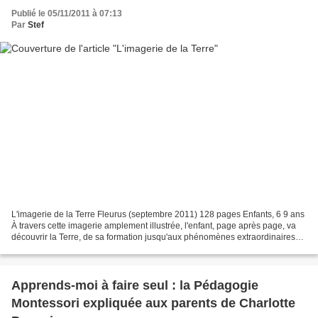
Publié le 05/11/2011 à 07:13
Par
Stef
L'imagerie de la Terre Fleurus (septembre 2011) 128 pages Enfants, 6 9 ans
À travers cette imagerie amplement illustrée, l'enfant, page après page, va
découvrir la Terre, de sa formation jusqu'aux phénomènes extraordinaires
qui s'y produisent, en passant...
Apprends-moi à faire seul : la Pédagogie
Montessori expliquée aux parents de Charlotte