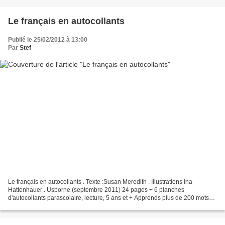
Le français en autocollants
Publié le 25/02/2012 à 13:00
Par
Stef
Le français en autocollants . Texte :Susan Meredith . Illustrations Ina
Hattenhauer . Usborne (septembre 2011) 24 pages + 6 planches
d'autocollants parascolaire, lecture, 5 ans et + Apprends plus de 200 mots
en français utiles, tout en t'amusant à faire...