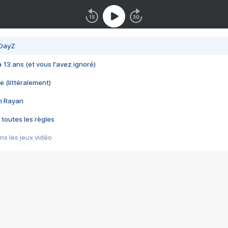
 DayZ
 a 13 ans (et vous l'avez ignoré)
e (littéralement)
im Rayan
 toutes les règles
s les jeux vidéo
us choquant de Rockstar ? - Le scandale BULLY
e plus moche de Steam
du RÊVE tourne au CAUCHEMAR
pendant 8 heures