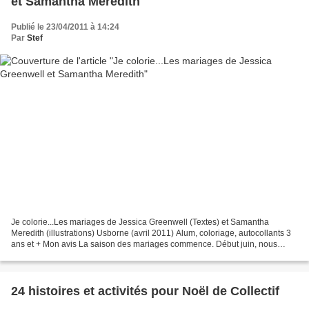
et Samantha Meredith
Publié le 23/04/2011 à 14:24
Par
Stef
Je colorie...Les mariages de Jessica Greenwell (Textes) et Samantha
Meredith (illustrations) Usborne (avril 2011) Alum, coloriage, autocollants 3
ans et + Mon avis La saison des mariages commence. Début juin, nous
sommes invités à celui de ma petite cousine...
24 histoires et activités pour Noël de Collectif