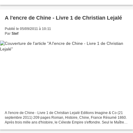
Lucile sans doute nous constitue,...
A l'encre de Chine - Livre 1 de Christian Lejalé
Publié le 05/09/2011 à 10:11
Par
Stef
A l'encre de Chine - Livre 1 de Christian Lejalé Editions Imagine & Co (21
septembre 2011) 209 pages Roman, Histoire, Chine, France Résumé 1860.
Après trois mille ans d'histoire, le Céleste Empire s'effondre. Seul le Maître
peut encore venir à bout des...