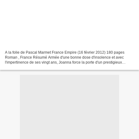
A la folie de Pascal Marmet France Empire (16 février 2012) 180 pages
Roman , France Résumé Armée d'une bonne dose d'insolence et avec
l'impertinence de ses vingt ans, Joanna force la porte d'un prestigieux
groupe de presse et, grâce à son audace, se...