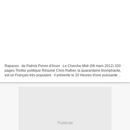
Rapaces . de Patrick Poivre d'Arvor . Le Cherche Midi (08 mars 2012) 320
pages Thriller politique Résumé Chris Rather, la quarantaine triomphante,
est un Français très populaire : il présente le 20 Heures d'une puissante
chaîne de télévision. À un mois...
Publicité