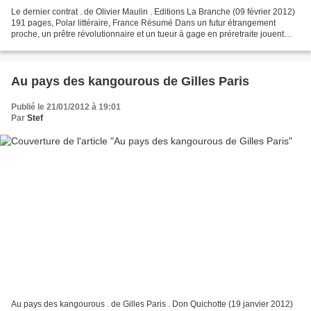
Le dernier contrat . de Olivier Maulin . Editions La Branche (09 février 2012)
191 pages, Polar littéraire, France Résumé Dans un futur étrangement
proche, un prêtre révolutionnaire et un tueur à gage en préretraite jouent
ensemble aux redresseurs de...
Au pays des kangourous de Gilles Paris
Publié le 21/01/2012 à 19:01
Par
Stef
Au pays des kangourous . de Gilles Paris . Don Quichotte (19 janvier 2012)