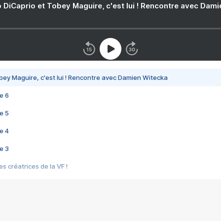
 DiCaprio et Tobey Maguire, c'est lui ! Rencontre avec Dam
bey Maguire, c'est lui ! Rencontre avec Damien Witecka
e 6
e 5
e 4
e 3
s créatrices de la VF !
e 2
e 1
e Mektoub My Love arrive enfin ! Rencontre avec Shaïn Boumedine et Sal