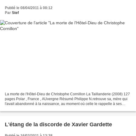
Publié le 08/04/2011 à 08:12
Par
Stef
La morte de l'Hôtel-Dieu de Christophe Cornillon La Taillanderie (2008) 127
pages Polar , France , AUvergne Résumé Philippe N.retrouve sa, mère qui
l'avait abandonné à la naissance, au moment où celle le rappelle à ses
côtés sur son lit de mort à l'hôtel...
L'étang de la discorde de Xavier Gardette
Publié le 16/03/2011 à 13:38