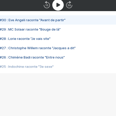
#30 : Eve Angeli raconte "Avant de partir"
#29 : MC Solaar raconte "Bouge de là"
28 : Lorie raconte "Je vais vite"
#27 : Christophe Willem raconte "Jacques a dit"
#26 : Chimène Badi raconte "Entre nous"
#25 : Indochine raconte "3e sexe"
#24 : Zaho raconte "C'est chelou"
#23 : Patrick Bruel raconte "Au café des délices"
#22 : Kyo raconte "Le chemin"
#21 : Nolwenn Leroy raconte "Cassé"
#20 : Patrick Hernandez raconte "Born to be alive"