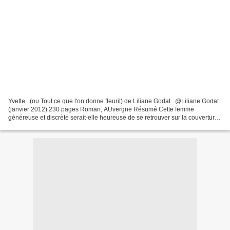
Yvette . (ou Tout ce que l'on donne fleurit) de Liliane Godat . @Liliane Godat
(janvier 2012) 230 pages Roman, AUvergne Résumé Cette femme
généreuse et discrète serait-elle heureuse de se retrouver sur la couverture
d'un livre? La réponse est non. Serait-elle...