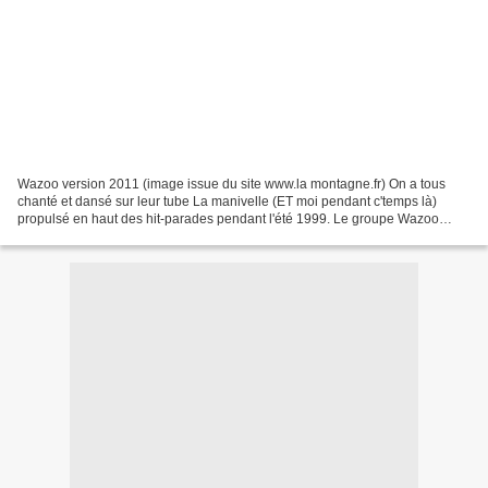
Wazoo version 2011 (image issue du site www.la montagne.fr) On a tous
chanté et dansé sur leur tube La manivelle (ET moi pendant c'temps là)
propulsé en haut des hit-parades pendant l'été 1999. Le groupe Wazoo
fêtera son grand retour à Ambert , place...