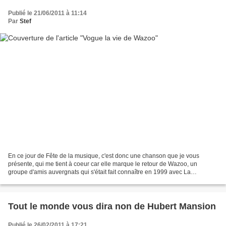
Publié le 21/06/2011 à 11:14
Par
Stef
En ce jour de Fête de la musique, c'est donc une chanson que je vous
présente, qui me tient à coeur car elle marque le retour de Wazoo, un
groupe d'amis auvergnats qui s'était fait connaître en 1999 avec La
Manivelle, propulsée tube de l'été. (et moi...
Tout le monde vous dira non de Hubert Mansion
Publié le 26/02/2011 à 17:21