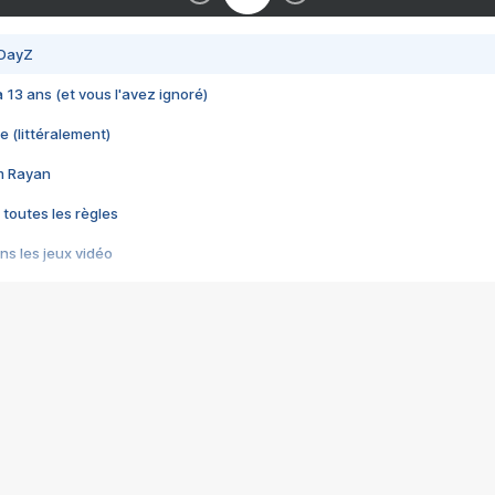
 DayZ
 a 13 ans (et vous l'avez ignoré)
e (littéralement)
im Rayan
 toutes les règles
s les jeux vidéo
us choquant de Rockstar ? - Le scandale BULLY
e plus moche de Steam
du RÊVE tourne au CAUCHEMAR
pendant 8 heures
it… à tort
umiliés par un jeu vidéo